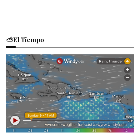
⛅El Tiempo