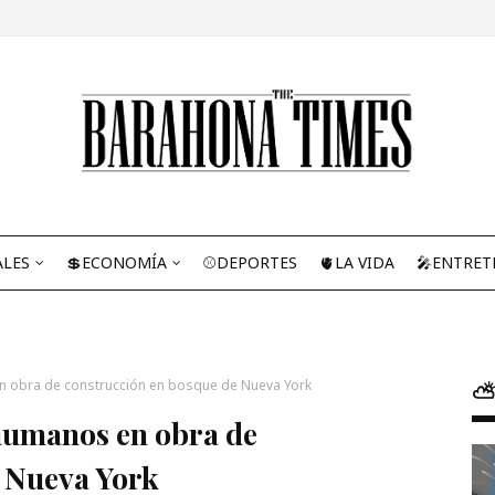
ALES
💲ECONOMÍA
⚾DEPORTES
🫀LA VIDA
🎤ENTRET
en obra de construcción en bosque de Nueva York
⛅
 humanos en obra de
e Nueva York