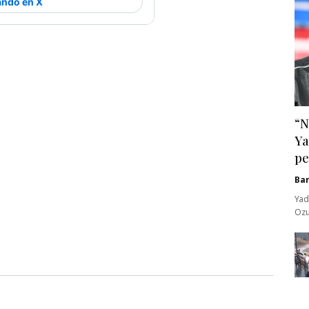
“N
Ya
pe
Ba
Yad
Ozu