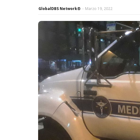
GlobalDBS Network®
-
Marzo 19, 2022