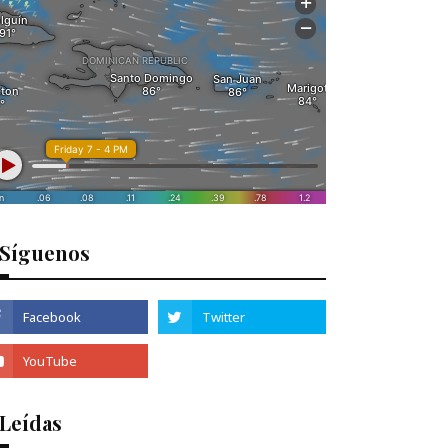
Síguenos
 Leídas