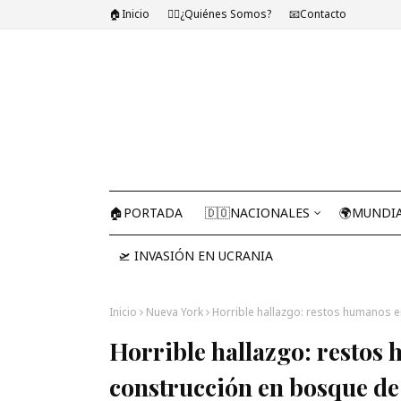
🏠Inicio
🤷‍♂️¿Quiénes Somos?
📧Contacto
🏠PORTADA
🇩🇴NACIONALES
🌍MUNDI
🛫 INVASIÓN EN UCRANIA
Inicio
Nueva York
Horrible hallazgo: restos humanos 
Horrible hallazgo: restos
construcción en bosque d