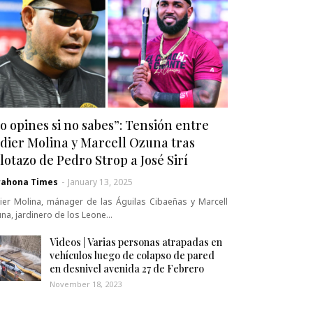
o opines si no sabes”: Tensión entre
dier Molina y Marcell Ozuna tras
lotazo de Pedro Strop a José Sirí
rahona Times
-
January 13, 2025
ier Molina, mánager de las Águilas Cibaeñas y Marcell
na, jardinero de los Leone…
Videos | Varias personas atrapadas en
vehículos luego de colapso de pared
en desnivel avenida 27 de Febrero
November 18, 2023