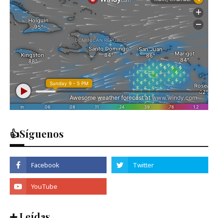
👍Síguenos
➕ Leídas