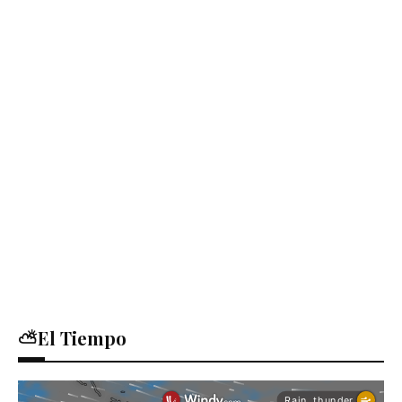
⛅El Tiempo