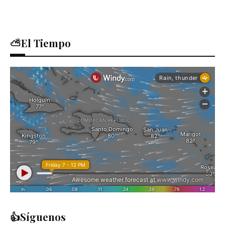
⛅El Tiempo
👍Síguenos