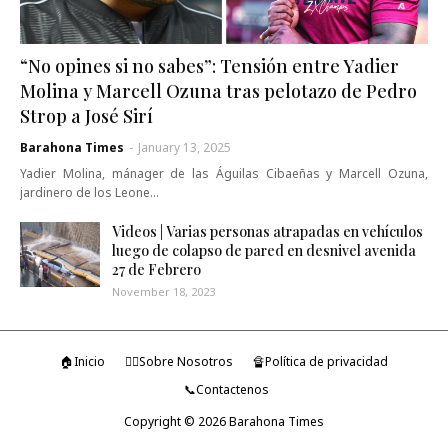
“No opines si no sabes”: Tensión entre Yadier
Molina y Marcell Ozuna tras pelotazo de Pedro
Strop a José Sirí
Barahona Times
-
January 13, 2025
Yadier Molina, mánager de las Águilas Cibaeñas y Marcell Ozuna,
jardinero de los Leone…
Videos | Varias personas atrapadas en vehículos
luego de colapso de pared en desnivel avenida
27 de Febrero
November 18, 2023
🏠Inicio
🤷‍♂️Sobre Nosotros
🔏Política de privacidad
📞Contactenos
Copyright ©
2026
Barahona Times