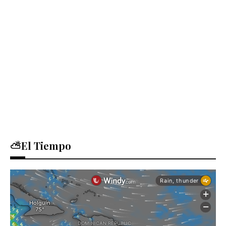
⛅El Tiempo