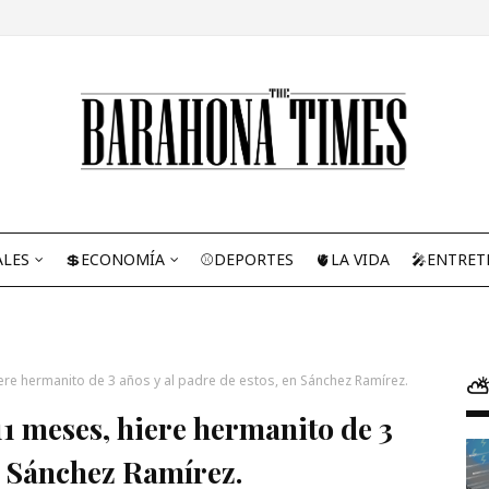
ALES
💲ECONOMÍA
⚾DEPORTES
🫀LA VIDA
🎤ENTRET
re hermanito de 3 años y al padre de estos, en Sánchez Ramírez.
⛅
1 meses, hiere hermanito de 3
en Sánchez Ramírez.