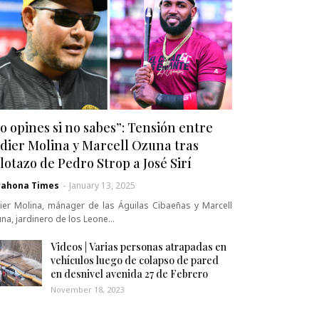
o opines si no sabes”: Tensión entre
dier Molina y Marcell Ozuna tras
lotazo de Pedro Strop a José Sirí
rahona Times
-
January 13, 2025
ier Molina, mánager de las Águilas Cibaeñas y Marcell
na, jardinero de los Leone…
Videos | Varias personas atrapadas en
vehículos luego de colapso de pared
en desnivel avenida 27 de Febrero
November 18, 2023