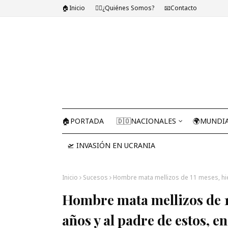
🏠Inicio
🤷‍♂️¿Quiénes Somos?
📧Contacto
🏠PORTADA
🇩🇴NACIONALES
🌍MUNDI
🛫 INVASIÓN EN UCRANIA
Inicio
Sucesos
Hombre mata mellizos de 11 meses, hie
Hombre mata mellizos de 1
años y al padre de estos, 