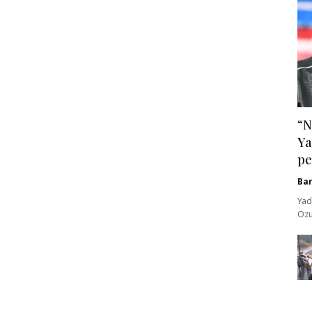
“N
Ya
pe
Ba
Yad
Ozu