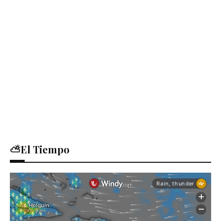
⛅El Tiempo