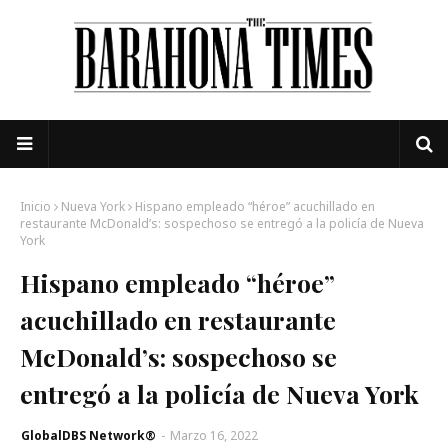
Inicio
Nueva York
Hispano empleado “héroe” acuchillado en
restaurante McDonald’s: sospechoso se entregó a la policía de Nueva
York
Hispano empleado “héroe”
acuchillado en restaurante
McDonald’s: sospechoso se
entregó a la policía de Nueva York
GlobalDBS Network®
-
Marzo 16, 2022