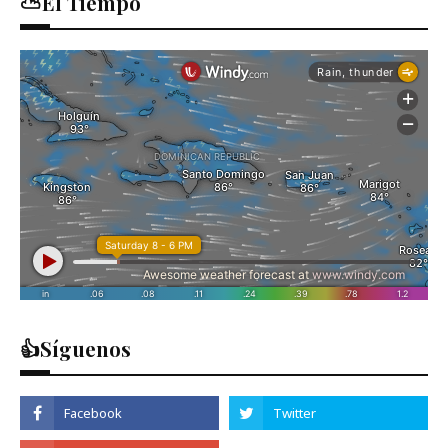
⛅El Tiempo
👍Síguenos