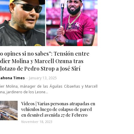
o opines si no sabes”: Tensión entre
dier Molina y Marcell Ozuna tras
lotazo de Pedro Strop a José Sirí
rahona Times
-
January 13, 2025
ier Molina, mánager de las Águilas Cibaeñas y Marcell
na, jardinero de los Leone…
Videos | Varias personas atrapadas en
vehículos luego de colapso de pared
en desnivel avenida 27 de Febrero
November 18, 2023