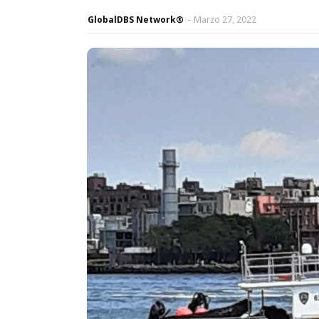
GlobalDBS Network®
-
Marzo 27, 2022