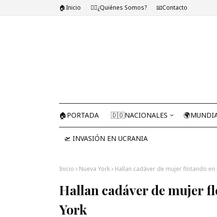
🏠Inicio
🤷‍♂️¿Quiénes Somos?
📧Contacto
🏠PORTADA
🇩🇴NACIONALES
🌍MUNDI
🛫 INVASIÓN EN UCRANIA
Inicio
Nueva York
Hallan cadáver de mujer flotando en 
Hallan cadáver de mujer f
York