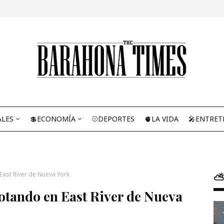
ALES
💲ECONOMÍA
⚾DEPORTES
🫀LA VIDA
🎤ENTRET
East River de Nueva York
⛅
lotando en East River de Nueva