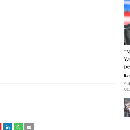
“N
Ya
pe
Ba
Yad
Ozu