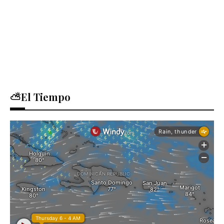
⛅El Tiempo