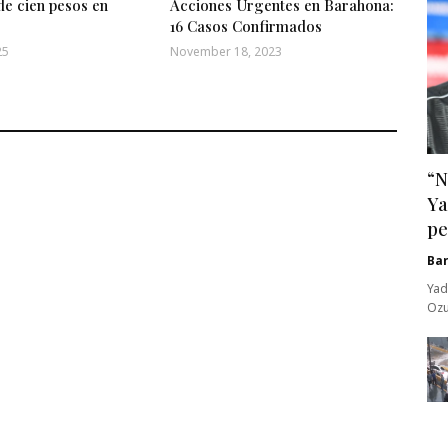
de cien pesos en
Acciones Urgentes en Barahona:
16 Casos Confirmados
25
November 18, 2023
“N
Ya
pe
Ba
Yad
Ozu