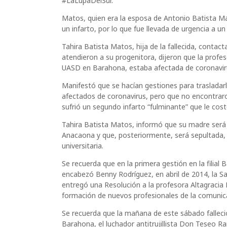
#LaLupaDelSur.
Matos, quien era la esposa de Antonio Batista M
un infarto, por lo que fue llevada de urgencia a 
Tahira Batista Matos, hija de la fallecida, contac
atendieron a su progenitora, dijeron que la profes
UASD en Barahona, estaba afectada de coronavir
Manifestó que se hacían gestiones para trasladarl
afectados de coronavirus, pero que no encontraro
sufrió un segundo infarto “fulminante” que le costó
Tahira Batista Matos, informó que su madre será ve
Anacaona y que, posteriormente, será sepultada, p
universitaria.
Se recuerda que en la primera gestión en la filia
encabezó Benny Rodríguez, en abril de 2014, la S
entregó una Resolución a la profesora Altagracia 
formación de nuevos profesionales de la comunica
Se recuerda que la mañana de este sábado falleci
Barahona, el luchador antitrujillista Don Teseo R