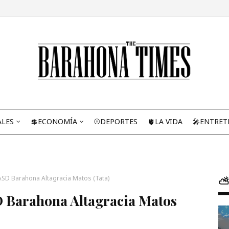
ALES
💲ECONOMÍA
⚾DEPORTES
🫀LA VIDA
🎤ENTRET
ASD Barahona Altagracia Matos (Tata)
⛅
D Barahona Altagracia Matos