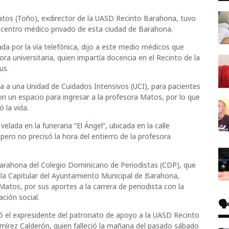
atos (Toño), exdirector de la UASD Recinto Barahona, tuvo
un centro médico privado de esta ciudad de Barahona.
tada por la vía telefónica, dijo a este medio médicos que
ora universitaria, quien impartía docencia en el Recinto de la
us.
a a una Unidad de Cuidados Intensivos (UCI), para pacientes
n un espacio para ingresar a la profesora Matos, por lo que
 la vida.
lada en la funeraria “El Ángel”, ubicada en la calle
ero no precisó la hora del entierro de la profesora
l Barahona del Colegio Dominicano de Periodistas (CDP), que
ala Capitular del Ayuntamiento Municipal de Barahona,
Matos, por sus aportes a la carrera de periodista con la
ción social.
🗣
ó el expresidente del patronato de apoyo a la UASD Recinto
amírez Calderón, quien falleció la mañana del pasado sábado