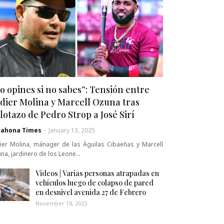
o opines si no sabes”: Tensión entre
dier Molina y Marcell Ozuna tras
lotazo de Pedro Strop a José Sirí
rahona Times
-
January 13, 2025
ier Molina, mánager de las Águilas Cibaeñas y Marcell
na, jardinero de los Leone…
Videos | Varias personas atrapadas en
vehículos luego de colapso de pared
en desnivel avenida 27 de Febrero
November 18, 2023