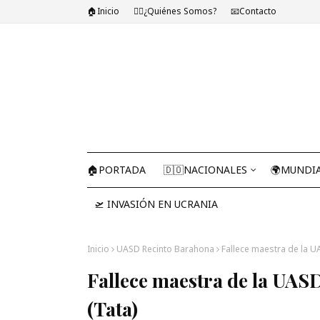
🏠Inicio
🤷‍♂️¿Quiénes Somos?
📧Contacto
🏠PORTADA
🇩🇴NACIONALES
🌍MUNDI
🛫 INVASIÓN EN UCRANIA
Inicio
UASD Recinto Barahona
Fallece maestra de la U
Fallece maestra de la UAS
(Tata)