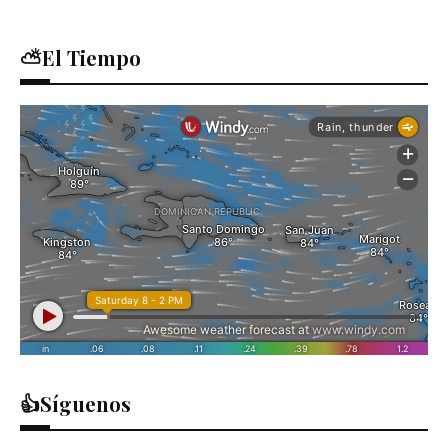
⛅El Tiempo
👍Síguenos