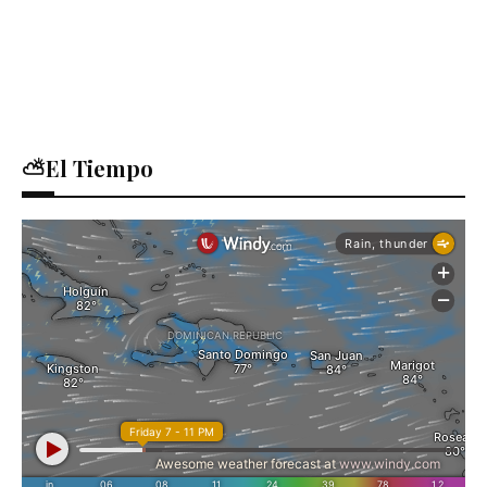
⛅El Tiempo