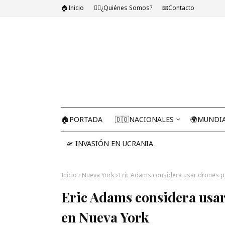
🏠Inicio
🤷‍♂️¿Quiénes Somos?
📧Contacto
🏠PORTADA
🇩🇴NACIONALES
🌍MUNDI
🛫 INVASIÓN EN UCRANIA
Inicio
Nueva York
Eric Adams considera usar drones p
Eric Adams considera usar
en Nueva York