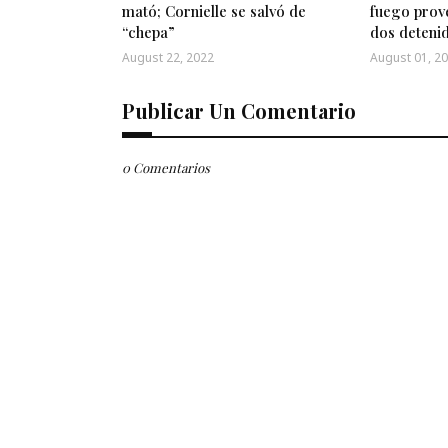
mató; Cornielle se salvó de
fuego prov
“chepa”
dos deteni
August 22, 2022
August 01, 2
Publicar Un Comentario
0 Comentarios