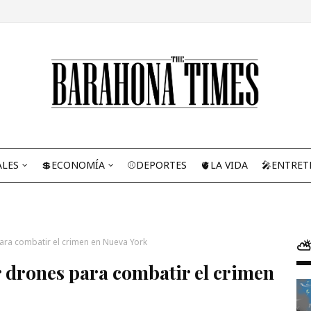
ALES
💲ECONOMÍA
⚾DEPORTES
🫀LA VIDA
🎤ENTRET
ara combatir el crimen en Nueva York
⛅
 drones para combatir el crimen