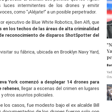
 luces intermitentes de los drones y emitir
voces, como “¡Aléjate!” a un posible perpetrador.
ctor ejecutivo de Blue White Robotics, Ben Alfi, que
 en los techos de las áreas de alta criminalidad
 de reconocimiento de disparos ShotSpotter del
“N
Ya
isitar su fábrica, ubicada en Brooklyn Navy Yard,
pe
Ba
Yad
Ozu
ueva York comenzó a desplegar 14 drones para
de rehenes
, llegar a escenas del crimen en lugares
y otros asuntos policiales.
e los casos, fue modesto bajo el ex alcalde Bill
os documentados de los drones fueron solo con