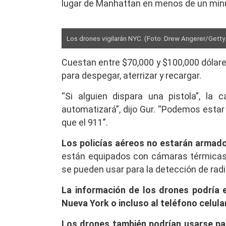
lugar de Manhattan en menos de un minu
Los drones vigilarán NYC. (Foto: Drew Angerer/Gett
Cuestan entre $70,000 y $100,000 dólare
para despegar, aterrizar y recargar.
“Si alguien dispara una pistola”, la 
automatizará”, dijo Gur. “Podemos esta
que el 911”.
Los policías aéreos no estarán armado
están equipados con cámaras térmicas 
se pueden usar para la detección de radi
La información de los drones podría 
Nueva York o incluso al teléfono celular
Los drones también podrían usarse par