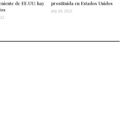
eniente de EE.UU; hay
prostituida en Estados Unidos
dos
July 26, 2022
022