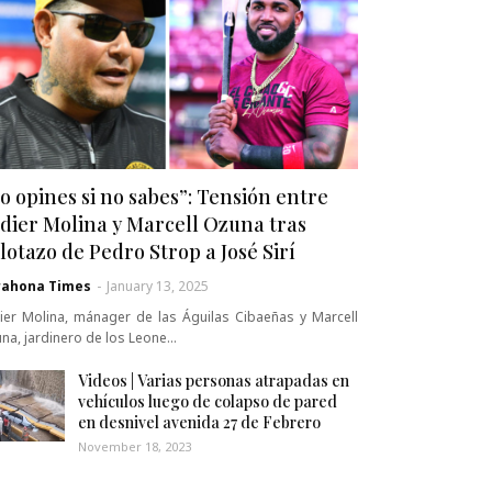
o opines si no sabes”: Tensión entre
dier Molina y Marcell Ozuna tras
lotazo de Pedro Strop a José Sirí
rahona Times
-
January 13, 2025
ier Molina, mánager de las Águilas Cibaeñas y Marcell
na, jardinero de los Leone…
Videos | Varias personas atrapadas en
vehículos luego de colapso de pared
en desnivel avenida 27 de Febrero
November 18, 2023