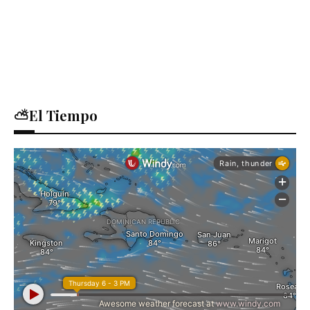
⛅El Tiempo