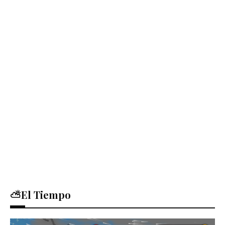
⛅El Tiempo