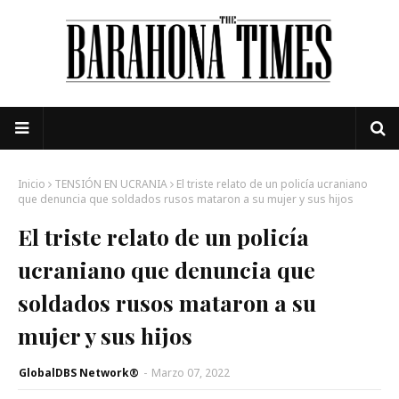
Inicio
TENSIÓN EN UCRANIA
El triste relato de un policía ucraniano
que denuncia que soldados rusos mataron a su mujer y sus hijos
El triste relato de un policía
ucraniano que denuncia que
soldados rusos mataron a su
mujer y sus hijos
GlobalDBS Network®
-
Marzo 07, 2022