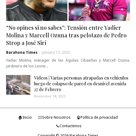
“No opines si no sabes”: Tensión entre Yadier
Molina y Marcell Ozuna tras pelotazo de Pedro
Strop a José Sirí
Barahona Times
-
January 13, 2025
Yadier Molina, mánager de las Águilas Cibaeñas y Marcell Ozuna,
jardinero de los Leone…
Videos | Varias personas atrapadas en vehículos
luego de colapso de pared en desnivel avenida
27 de Febrero
November 18, 2023
🏠Inicio
🤷‍♂️Sobre Nosotros
🔏Política de privacidad
📞Contactenos
Copyright ©
2026
Barahona Times