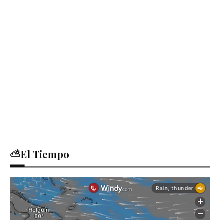
⛅El Tiempo