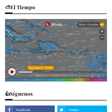
⛅El Tiempo
👍Síguenos