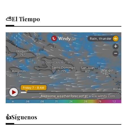
⛅El Tiempo
👍Síguenos