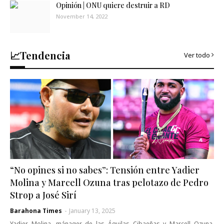
Opinión | ONU quiere destruir a RD
November 14, 2022
📈Tendencia
Ver todo
“No opines si no sabes”: Tensión entre Yadier
Molina y Marcell Ozuna tras pelotazo de Pedro
Strop a José Sirí
Barahona Times
-
January 13, 2025
Yadier Molina, mánager de las Águilas Cibaeñas y Marcell Ozuna,