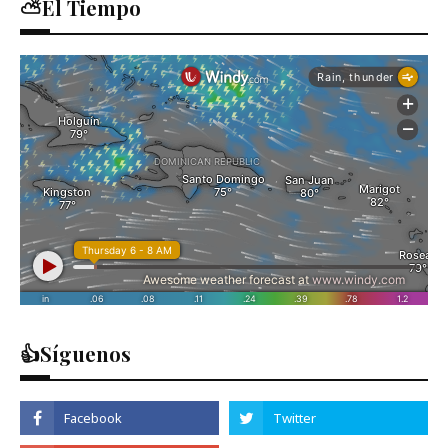
⛅El Tiempo
👍Síguenos