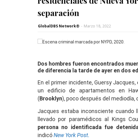
residenciales de Nueva Yo
separación
GlobalDBS Network®
-
Marzo 18, 2022
Dos hombres fueron encontrados muert
de diferencia la tarde de ayer en dos e
En el primer incidente, Guersy Jacques,
un edificio de apartamentos en Haw
(
Brooklyn
), poco después del mediodía, di
Jacques estaba inconsciente cuando ll
llevado por paramédicos al Kings Cou
persona no identificada fue detenid
indicó
New York Post.