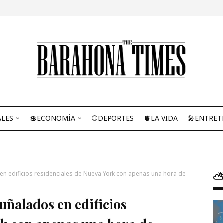
ALES
💲ECONOMÍA
⚾DEPORTES
🫀LA VIDA
🎤ENTRET
 edificios residenciales de Nueva York con apenas una hora de
⛅
ñalados en edificios