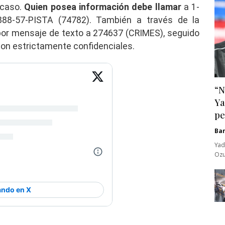
 caso.
Quien posea información debe llamar
a 1-
888-57-PISTA (74782). También a través de la
or mensaje de texto a 274637 (CRIMES), seguido
son estrictamente confidenciales.
“N
Ya
pe
Ba
Yad
Ozu