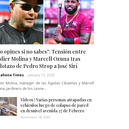
o opines si no sabes”: Tensión entre
dier Molina y Marcell Ozuna tras
lotazo de Pedro Strop a José Sirí
rahona Times
-
January 13, 2025
ier Molina, mánager de las Águilas Cibaeñas y Marcell
na, jardinero de los Leone…
Videos | Varias personas atrapadas en
vehículos luego de colapso de pared
en desnivel avenida 27 de Febrero
November 18, 2023