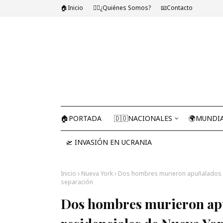
🏠Inicio
🤷‍♂️¿Quiénes Somos?
📧Contacto
🏠PORTADA
🇩🇴NACIONALES
🌍MUNDI
🛫 INVASIÓN EN UCRANIA
Inicio
Nueva York
Dos hombres murieron apuñalados en
separación
Dos hombres murieron apu