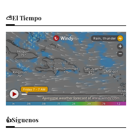
⛅El Tiempo
👍Síguenos