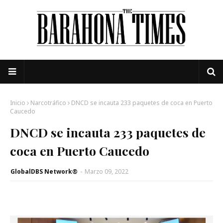
Inicio
Narcotráfico
DNCD se incauta 233 paquetes de coca en Puerto
Caucedo
DNCD se incauta 233 paquetes de
coca en Puerto Caucedo
GlobalDBS Network®
-
Marzo 09, 2022