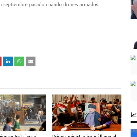
 en septiembre pasado cuando drones armados

ios en Irak: hay al
Primer ministro iraquí llama al