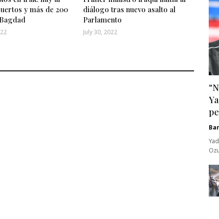
uertos y más de 200
diálogo tras nuevo asalto al
 Bagdad
Parlamento
022
July 30, 2022
“N
Ya
pe
Ba
Yad
Ozu