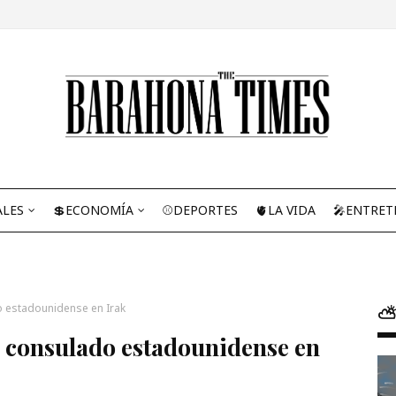
ALES
💲ECONOMÍA
⚾DEPORTES
🫀LA VIDA
🎤ENTRET
o estadounidense en Irak
⛅
a consulado estadounidense en