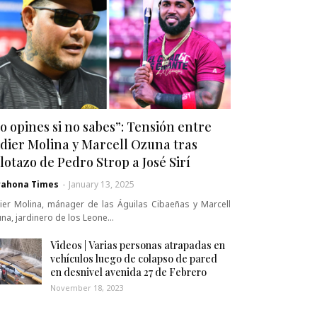
o opines si no sabes”: Tensión entre
dier Molina y Marcell Ozuna tras
lotazo de Pedro Strop a José Sirí
rahona Times
-
January 13, 2025
ier Molina, mánager de las Águilas Cibaeñas y Marcell
na, jardinero de los Leone…
Videos | Varias personas atrapadas en
vehículos luego de colapso de pared
en desnivel avenida 27 de Febrero
November 18, 2023