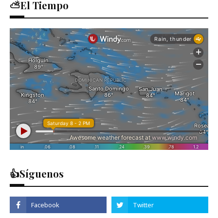
⛅El Tiempo
👍Síguenos