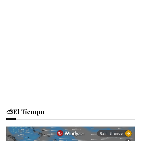
⛅El Tiempo