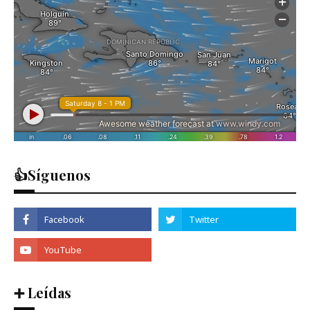
👍Síguenos
➕ Leídas