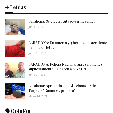
➕ Leídas
Barahona: Se electrocuta joven mecánico
Junio 15, 2021
BARAHONA: Un muerto y 3 heridos en accidente
de motocicletas
Junio 06, 2021
BARAHONA: Policía Nacional apresa quienes
supuestamente Balearon a MANEN
Junio 04, 2021
Barahona: Apresado supesto clonador de
Tarjetas "Comer es primero"
Mayo 14, 2021
🗣️Opinión