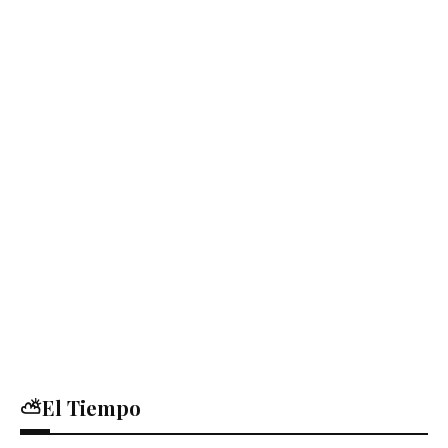
⛅El Tiempo