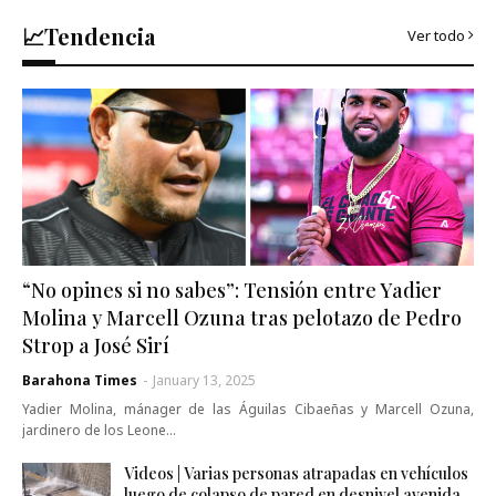
📈Tendencia
Ver todo
“No opines si no sabes”: Tensión entre Yadier
Molina y Marcell Ozuna tras pelotazo de Pedro
Strop a José Sirí
Barahona Times
-
January 13, 2025
Yadier Molina, mánager de las Águilas Cibaeñas y Marcell Ozuna,
jardinero de los Leone…
Videos | Varias personas atrapadas en vehículos
luego de colapso de pared en desnivel avenida