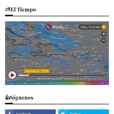
⛅El Tiempo
👍Síguenos