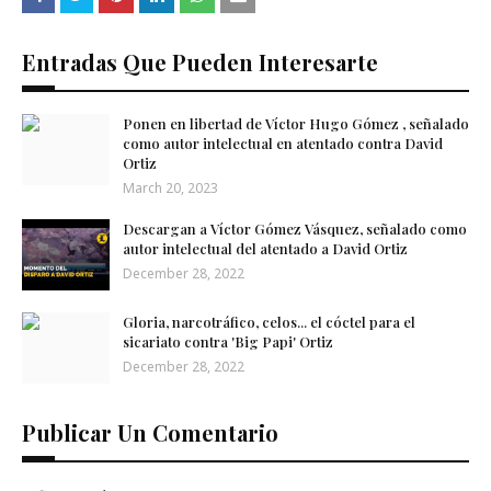
Entradas Que Pueden Interesarte
Ponen en libertad de Víctor Hugo Gómez , señalado
como autor intelectual en atentado contra David
Ortiz
March 20, 2023
Descargan a Víctor Gómez Vásquez, señalado como
autor intelectual del atentado a David Ortiz
December 28, 2022
Gloria, narcotráfico, celos... el cóctel para el
sicariato contra 'Big Papi' Ortiz
December 28, 2022
Publicar Un Comentario