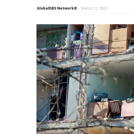
GlobalDBS Network®
-
Marzo 22, 2022