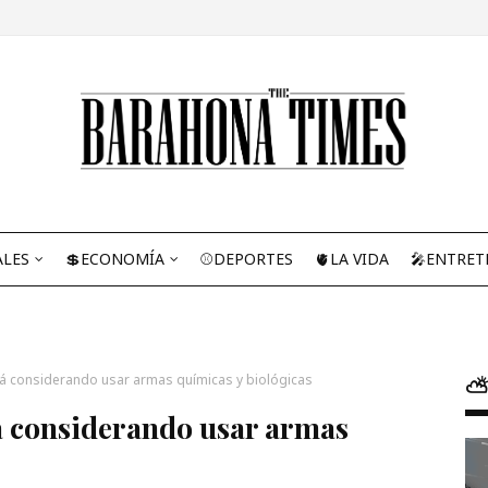
ALES
💲ECONOMÍA
⚾DEPORTES
🫀LA VIDA
🎤ENTRET
stá considerando usar armas químicas y biológicas
⛅
tá considerando usar armas