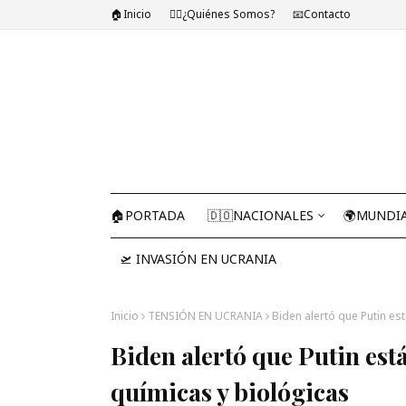
🏠Inicio
🤷‍♂️¿Quiénes Somos?
📧Contacto
🏠PORTADA
🇩🇴NACIONALES
🌍MUNDI
🛫 INVASIÓN EN UCRANIA
Inicio
TENSIÓN EN UCRANIA
Biden alertó que Putin e
Biden alertó que Putin es
químicas y biológicas