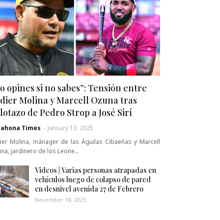
o opines si no sabes”: Tensión entre
dier Molina y Marcell Ozuna tras
lotazo de Pedro Strop a José Sirí
rahona Times
-
January 13, 2025
ier Molina, mánager de las Águilas Cibaeñas y Marcell
na, jardinero de los Leone…
Videos | Varias personas atrapadas en
vehículos luego de colapso de pared
en desnivel avenida 27 de Febrero
November 18, 2023