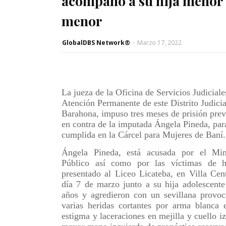
acompañó a su hija menor 
menor
GlobalDBS Network®
-
Marzo 17, 2022
La jueza de la Oficina de Servicios Judiciale
Atención Permanente de este Distrito Judicia
Barahona, impuso tres meses de prisión prev
en contra de la imputada Ángela Pineda, par
cumplida en la Cárcel para Mujeres de Baní.
Ángela Pineda, está acusada por el Mini
Público así como por las víctimas de h
presentado al Liceo Licateba, en Villa Cent
día 7 de marzo junto a su hija adolescent
años y agredieron con un sevillana provoc
varias heridas cortantes por arma blanca 
estigma y laceraciones en mejilla y cuello i