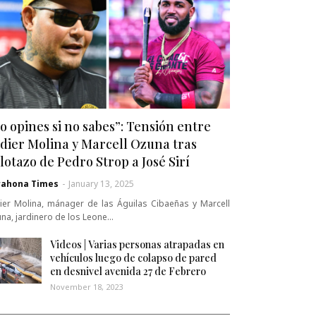
o opines si no sabes”: Tensión entre
dier Molina y Marcell Ozuna tras
lotazo de Pedro Strop a José Sirí
rahona Times
-
January 13, 2025
ier Molina, mánager de las Águilas Cibaeñas y Marcell
na, jardinero de los Leone…
Videos | Varias personas atrapadas en
vehículos luego de colapso de pared
en desnivel avenida 27 de Febrero
November 18, 2023