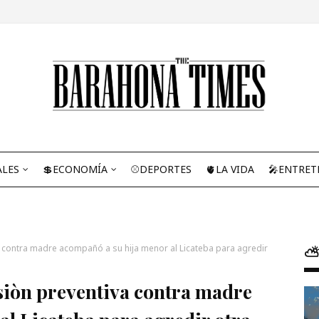
ALES
💲ECONOMÍA
⚾DEPORTES
🫀LA VIDA
🎤ENTRET
contra madre acompañó a su hija menor al Licateba para agredir
⛅
òn preventiva contra madre