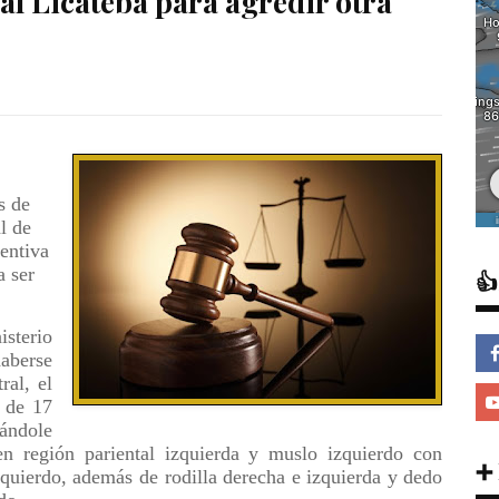
al Licateba para agredir otra
s de
l de
entiva
a ser

sterio
aberse
ral, el
e de 17
ándole
en región pariental izquierda y muslo izquierdo con
➕
zquierdo, además de rodilla derecha e izquierda y dedo