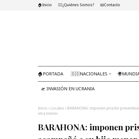
🏠Inicio
🤷‍♂️¿Quiénes Somos?
📧Contacto
🏠PORTADA
🇩🇴NACIONALES
🌍MUNDI
🛫 INVASIÓN EN UCRANIA
Inicio
Locales
BARAHONA: imponen prisiòn preventiva 
otra menor
BARAHONA: imponen prisi