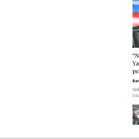
“N
Ya
pe
Ba
Yad
Ozu