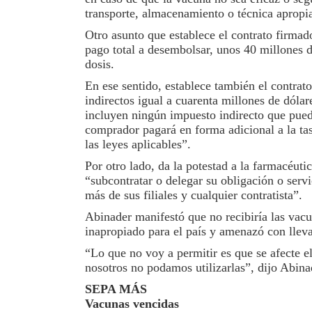
transporte, almacenamiento o técnica apropi
Otro asunto que establece el contrato firmado
pago total a desembolsar, unos 40 mi­llones d
dosis.
En ese sentido, establece también el contrato
indi­rectos igual a cuarenta mi­llones de dól
incluyen nin­gún impuesto indirecto que pued
comprador pagará en forma adicional a la ta
las leyes aplicables”.
Por otro lado, da la potes­tad a la farmacéut
“subcontratar o delegar su obligación o serv
más de sus filiales y cualquier contra­tista”.
Abinader manifestó que no recibiría las vac
inapropiado para el país y amenazó con lle­va
“Lo que no voy a permitir es que se afecte e
nosotros no podamos utilizarlas”, dijo Abina
SEPA MÁS
Vacunas vencidas