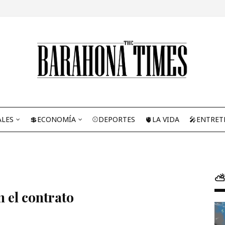
ALES
💲ECONOMÍA
⚾DEPORTES
🫀LA VIDA
🎤ENTRET
⛅
n el contrato