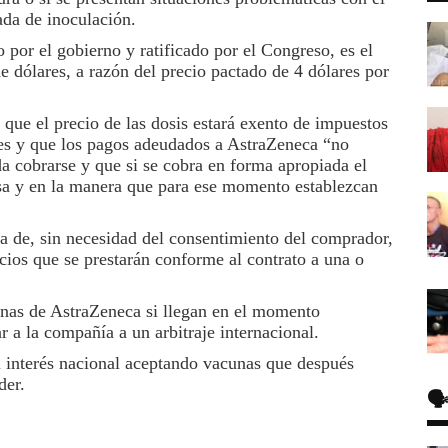
ada de inoculación.
 por el gobierno y ratificado por el Congreso, es el
e dólares, a razón del precio pactado de 4 dó­lares por
 que el precio de las dosis estará exento de impuestos
ares y que los pagos adeudados a Astra­Zeneca “no
a cobrarse y que si se cobra en forma apropia­da el
sa y en la manera que para ese momento establezcan
ica de, sin necesidad del consen­timiento del comprador,
icios que se prestarán conforme al contrato a una o
unas de AstraZeneca si llegan en el momento
r a la compañía a un arbi­traje internacional.
l interés na­cional aceptando vacunas que después
der.
🗣