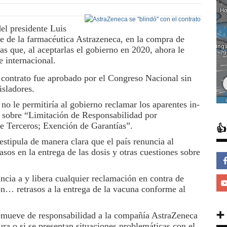
el pre­sidente Luis
e de la farmacéuti­ca Astrazeneca, en la com­pra de
as que, al aceptarlas el gobierno en 2020, ahora le
 inter­nacional.
 contra­to fue aprobado por el Con­greso Nacional sin
isladores.
no le permitiría al gobierno re­clamar los aparentes in­
4 sobre “Limitación de Responsa­bilidad por
e Terceros; Exención de Garantías”.

 estipula de manera clara que el país renuncia al
sos en la entrega de las dosis y otras cuestiones so­bre
ia a y libera cualquier reclama­ción en contra de
on… retrasos a la entrega de la vacuna con­forme al
➕
remueve de responsabilidad a la com­pañía AstraZeneca
ra o si se pre­sentan situaciones proble­máticas con el