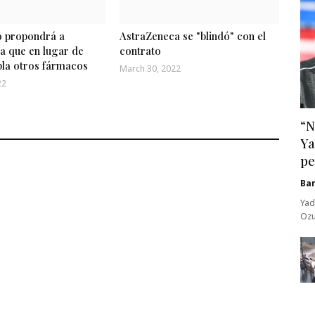
o propondrá a
AstraZeneca se "blindó" con el
a que en lugar de
contrato
pla otros fármacos
March 30, 2022
22
“N
Ya
pe
Ba
Yad
Ozu