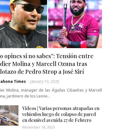
o opines si no sabes”: Tensión entre
dier Molina y Marcell Ozuna tras
lotazo de Pedro Strop a José Sirí
rahona Times
-
January 13, 2025
ier Molina, mánager de las Águilas Cibaeñas y Marcell
na, jardinero de los Leone…
Videos | Varias personas atrapadas en
vehículos luego de colapso de pared
en desnivel avenida 27 de Febrero
November 18, 2023