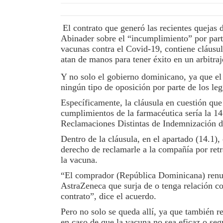
El contrato que generó las recientes quejas d
Abinader so­bre el “incumplimiento” por part
vacunas contra el Covid-19, contiene cláu­sul
atan de manos para tener éxito en un arbitraje
Y no solo el gobierno do­minicano, ya que el
ningún tipo de oposición por parte de los leg
Específicamente, la cláu­sula en cuestión que 
cumplimientos de la far­macéutica sería la 1
Reclamaciones Distintas de Indemnización d
Dentro de la cláusula, en el apartado (14.1),
derecho de re­clamarle a la compañía por retra
la vacuna.
“El comprador (Repúbli­ca Dominicana) renunc
AstraZe­neca que surja de o tenga relación c
contrato”, dice el acuerdo.
Pero no solo se queda allí, ya que también 
en ca­so de que la vacuna no sea eficaz o segu