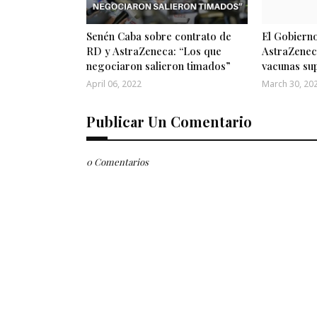
Senén Caba sobre contrato de
El Gobiern
RD y AstraZeneca: “Los que
AstraZenec
negociaron salieron timados”
vacunas su
April 06, 2022
March 30, 20
Publicar Un Comentario
0 Comentarios