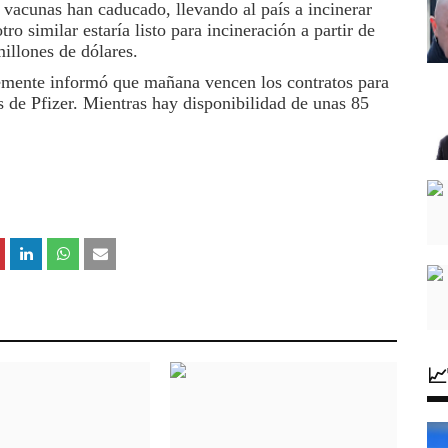
 vacunas han cadu­cado, llevando al país a incinerar
ro similar esta­ría listo para incinera­ción a partir de
illones de dólares.
e­mente informó que ma­ñana vencen los con­tratos para
de Pfizer. Mientras hay disponibi­lidad de unas 85
