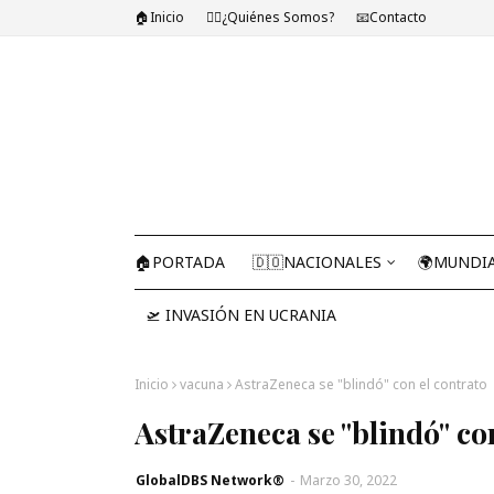
🏠Inicio
🤷‍♂️¿Quiénes Somos?
📧Contacto
🏠PORTADA
🇩🇴NACIONALES
🌍MUNDI
🛫 INVASIÓN EN UCRANIA
Inicio
vacuna
AstraZeneca se "blindó" con el contrato
AstraZeneca se "blindó" co
GlobalDBS Network®
-
Marzo 30, 2022