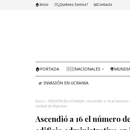
🏠Inicio
🤷‍♂️¿Quiénes Somos?
📧Contacto
🏠PORTADA
🇩🇴NACIONALES
🌍MUNDI
🛫 INVASIÓN EN UCRANIA
Inicio
TENSIÓN EN UCRANIA
Ascendió a 16 el número d
ciudad de Mykolaiv
Ascendió a 16 el número de