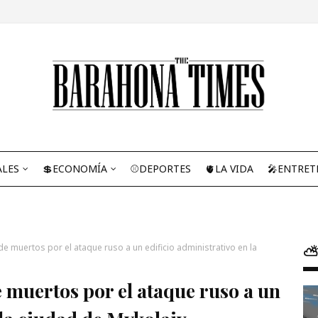
ALES
💲ECONOMÍA
⚾DEPORTES
🫀LA VIDA
🎤ENTRET
e muertos por el ataque ruso a un edificio administrativo en la
⛅
 muertos por el ataque ruso a un