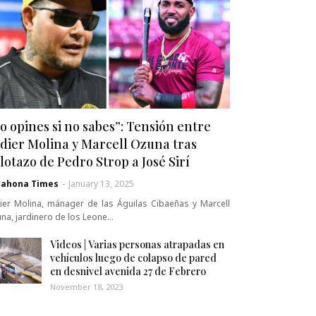
o opines si no sabes”: Tensión entre
dier Molina y Marcell Ozuna tras
lotazo de Pedro Strop a José Sirí
rahona Times
-
January 13, 2025
ier Molina, mánager de las Águilas Cibaeñas y Marcell
na, jardinero de los Leone…
Videos | Varias personas atrapadas en
vehículos luego de colapso de pared
en desnivel avenida 27 de Febrero
November 18, 2023