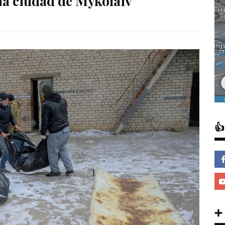
 la ciudad de Mykolaiv

➕