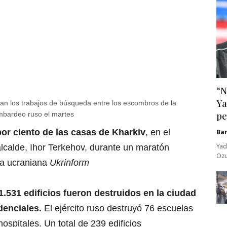
“N
Ya
úan los trabajos de búsqueda entre los escombros de la
s en Mykolaiv
mbardeo ruso el martes
pe
por ciento de las casas de Kharkiv
, en el
Ba
Yad
lcalde, Ihor Terkehov, durante un maratón
Ozu
cia ucraniana
Ukrinform
1.531 edificios fueron destruidos en la ciudad
denciales.
El ejército ruso destruyó 76 escuelas
ospitales. Un total de 239 edificios