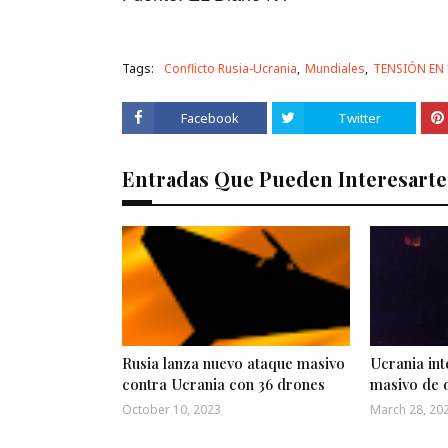
e
c
o
n
Tags:
Conflicto Rusia-Ucrania
Mundiales
TENSIÓN EN
d
s
V
o
Facebook
Twitter
l
u
m
Entradas Que Pueden Interesarte
e
9
0
%
Rusia lanza nuevo ataque masivo
Ucrania int
contra Ucrania con 36 drones
masivo de 
October 10, 2023
March 28, 20