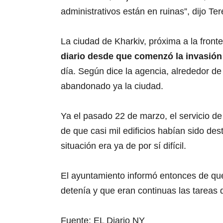
administrativos están en ruinas”, dijo Te
La ciudad de Kharkiv, próxima a la front
diario desde que comenzó la invasión
0
s
día. Según dice la agencia, alrededor de 
e
c
abandonado ya la ciudad.
o
n
d
s
Ya el pasado 22 de marzo, el servicio d
o
f
de que casi mil edificios habían sido dest
1
situación era ya de por sí difícil.
m
i
n
u
El ayuntamiento informó entonces de qu
t
e
detenía y que eran continuas las tareas 
,
2
0
s
Fuente: EL Diario NY