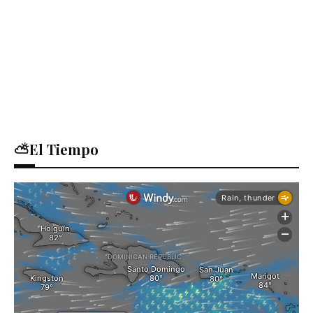
⛅El Tiempo