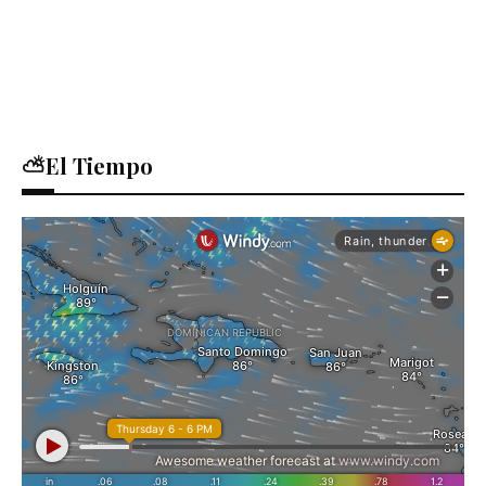
⛅El Tiempo