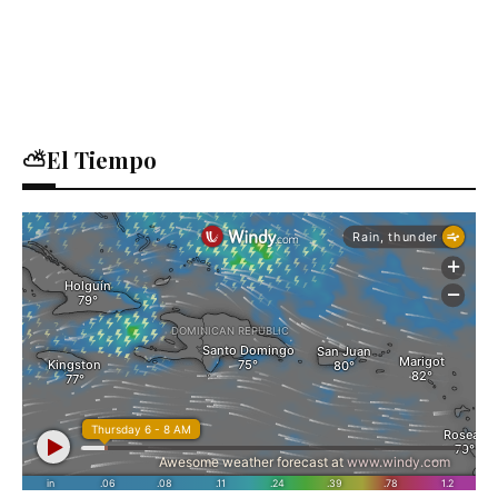
⛅El Tiempo