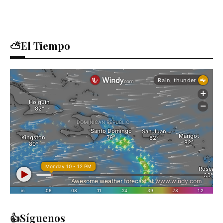
⛅El Tiempo
👍Síguenos