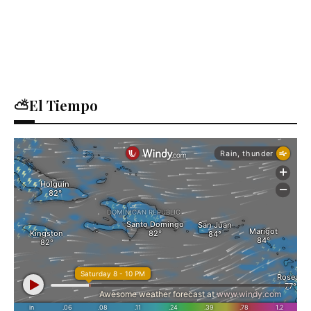
⛅El Tiempo