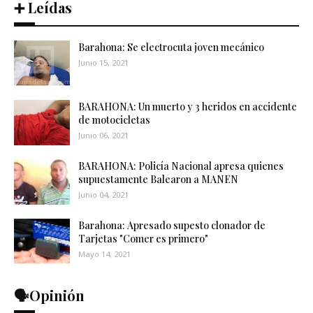
➕ Leídas
Barahona: Se electrocuta joven mecánico
Junio 15, 2021
BARAHONA: Un muerto y 3 heridos en accidente
de motocicletas
Junio 06, 2021
BARAHONA: Policía Nacional apresa quienes
supuestamente Balearon a MANEN
Junio 04, 2021
Barahona: Apresado supesto clonador de
Tarjetas "Comer es primero"
Mayo 14, 2021
🗣️Opinión