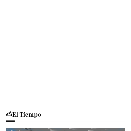
⛅El Tiempo