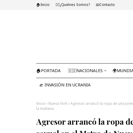
🏠Inicio
🤷‍♂️¿Quiénes Somos?
📧Contacto
🏠PORTADA
🇩🇴NACIONALES
🌍MUNDI
🛫 INVASIÓN EN UCRANIA
Inicio
Nueva York
Agresor arrancó la ropa de una jove
la mañana
Agresor arrancó la ropa d