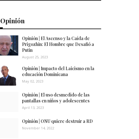
️Opinión
Opinión | El Ascenso y la Caída de
Prigozhin: El Hombre que Desafió a
Putin
August 25, 2023
Opinión | Impacto del Laicismo en la
educación Dominicana
May 02, 2023
Opinión | El uso desmedido de las
pantallas en niños y adolescentes
April 13, 2023
Opinión | ONU quiere destruir a RD
November 14, 2022