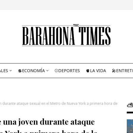
ALES
💲ECONOMÍA
⚾DEPORTES
🫀LA VIDA
🎤ENTRET
n durante ataque sexual en el Metro de Nueva York a primera hora de
⛅
e una joven durante ataque