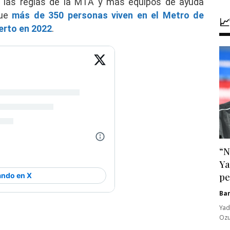
de las reglas de la MTA y más equipos de ayuda
que
más de 350 personas viven en el Metro de

erto en 2022
.
“N
Ya
pe
Ba
Yad
Ozu