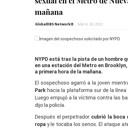
sexual en el Metro de Nuev
mañana
GlobalDBS Network®
-
Marzo 30, 2022
NYPD está tras la pista de un hombre q
en una estación del Metro en Brooklyn, 
a primera hora de la mañana.
El sospechoso agarró a la joven mientr
Park
hacia la plataforma sur de la líne
Luego empujó a la víctima contra las ba
dijo la policía.
Después el perpetrador
cubrió la boca
ropa
y le tocaba los senos. El ataque a