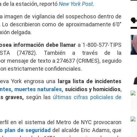
 de la estación, reportó
New York Post.
na imagen de vigilancia del sospechoso dentro de
🗣
lo. Lo describieron como de aproximadamente 6’0″
exión delgada.
posea información debe llamar
a 1-800-577-TIPS
PISTA (74782). También a través de la
or mensaje de texto a 274637 (CRIMES), seguido
son estrictamente confidenciales.
ueva York engrosa una
larga lista de incidentes
ntes,
muertes naturales,
suicidios y homicidios
,
os graves,
según las
últimas cifras policiales de
perfil en el sistema del Metro de NYC provocaron
o plan de seguridad
del alcalde Eric Adams, que