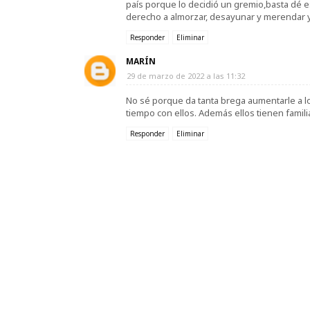
país porque lo decidió un gremio,basta dé e
derecho a almorzar, desayunar y merendar 
Responder
Eliminar
MARÍN
29 de marzo de 2022 a las 11:32
No sé porque da tanta brega aumentarle a l
tiempo con ellos. Además ellos tienen famil
Responder
Eliminar