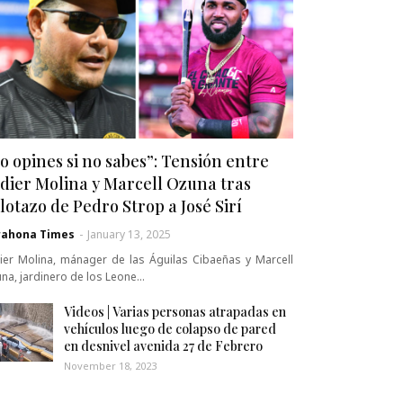
o opines si no sabes”: Tensión entre
dier Molina y Marcell Ozuna tras
lotazo de Pedro Strop a José Sirí
rahona Times
-
January 13, 2025
ier Molina, mánager de las Águilas Cibaeñas y Marcell
na, jardinero de los Leone…
Videos | Varias personas atrapadas en
vehículos luego de colapso de pared
en desnivel avenida 27 de Febrero
November 18, 2023