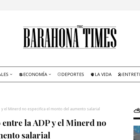
ALES
💲ECONOMÍA
⚾DEPORTES
🫀LA VIDA
🎤ENTRET
y el Minerd no especifica el monto del aumento salarial
⛅
 entre la ADP y el Minerd no
mento salarial