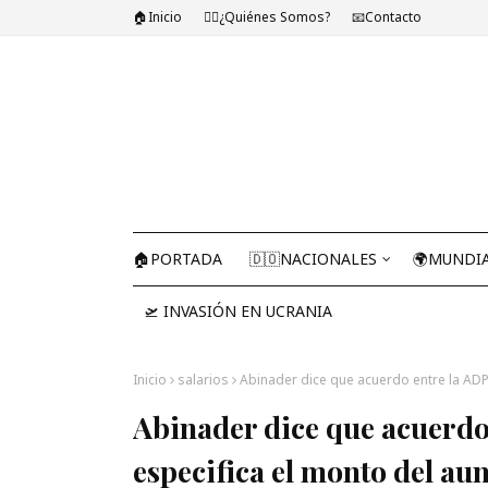
🏠Inicio
🤷‍♂️¿Quiénes Somos?
📧Contacto
🏠PORTADA
🇩🇴NACIONALES
🌍MUNDI
🛫 INVASIÓN EN UCRANIA
Inicio
salarios
Abinader dice que acuerdo entre la ADP 
Abinader dice que acuerdo
especifica el monto del au