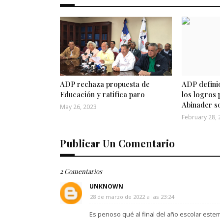
ADP rechaza propuesta de
ADP defini
Educación y ratifica paro
los logros
Abinader s
May 26, 2023
February 28, 
Publicar Un Comentario
2 Comentarios
UNKNOWN
28 de marzo de 2022 a las 23:24
Es penoso qué al final del año escolar est