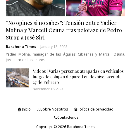
“No opines si no sabes”: Tensión entre Yadier
Molina y Marcell Ozuna tras pelotazo de Pedro
Strop a José Sirí
Barahona Times
-
January 13, 2025
Yadier Molina, mánager de las Águilas Cibaeñas y Marcell Ozuna,
jardinero de los Leone…
Videos | Varias personas atrapadas en vehículos
luego de colapso de pared en desnivel avenida
27 de Febrero
November 18, 2023
🏠Inicio
🤷‍♂️Sobre Nosotros
🔏Política de privacidad
📞Contactenos
Copyright ©
2026
Barahona Times