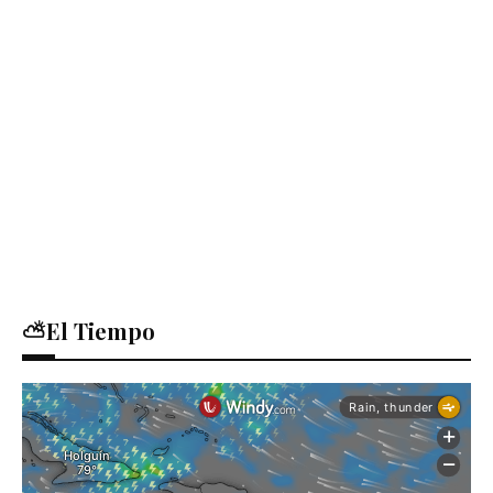
⛅El Tiempo