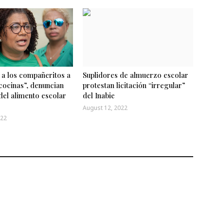
a los compañeritos a
Suplidores de almuerzo escolar
cocinas”, denuncian
protestan licitación “irregular”
del alimento escolar
del Inabie
August 12, 2022
022