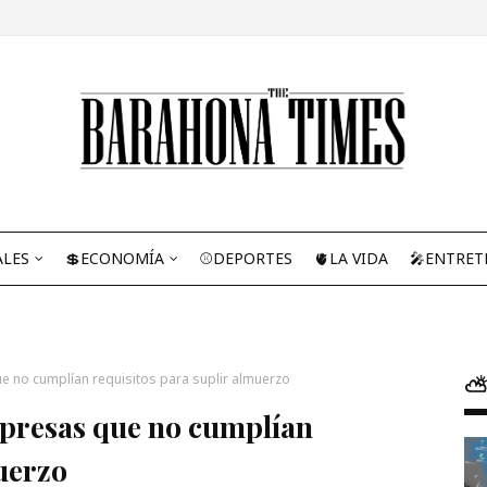
ALES
💲ECONOMÍA
⚾DEPORTES
🫀LA VIDA
🎤ENTRET
e no cumplían requisitos para suplir almuerzo
⛅
mpresas que no cumplían
uerzo