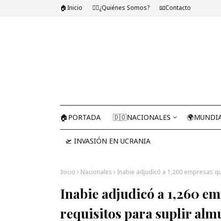
🏠Inicio
🤷‍♂️¿Quiénes Somos?
📧Contacto
🏠PORTADA
🇩🇴NACIONALES
🌍MUNDI
🛫 INVASIÓN EN UCRANIA
Inicio
Nacionales
Inabie adjudicó a 1,260 empresas qu
Inabie adjudicó a 1,260 e
requisitos para suplir alm