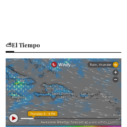
⛅El Tiempo