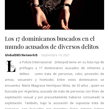
Los 17 dominicanos buscados en el
mundo acusados de diversos delitos
GlobalDBS Network®
-
Septiembre 19, 2021
L
a Policía Internacional (Interpol) tiene en su lista roja de
prófugos a 17 dominicanos acusados de crímenes y
delitos como trata de personas, robo, posesión de
armas, secuestro y homicidio. Entre estos dominicanos se
encuentra María Altagracia Henríquez Mota, de 50 años , quien es
buscada por Argentina, acusada de trata de personas con fines de
explotación sexual y por presuntamente haberse consumado la
explotación. También, bajo la acusación de supuesta trata de
personas, son buscados por Argentina Deivy Antonio Valerio