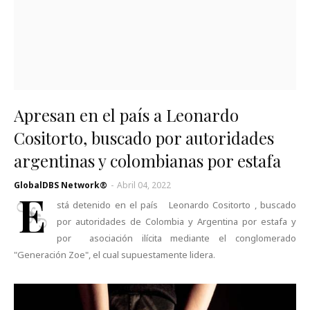
Apresan en el país a Leonardo
Cositorto, buscado por autoridades
argentinas y colombianas por estafa
GlobalDBS Network®
-
Abril 04, 2022
E
stá detenido en el país Leonardo Cositorto , buscado
por autoridades de Colombia y Argentina por estafa y
por asociación ilícita mediante el conglomerado
"Generación Zoe", el cual supuestamente lidera.