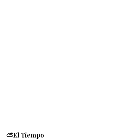
⛅El Tiempo