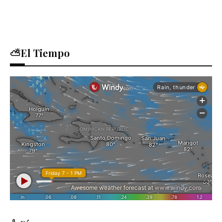
⛅El Tiempo