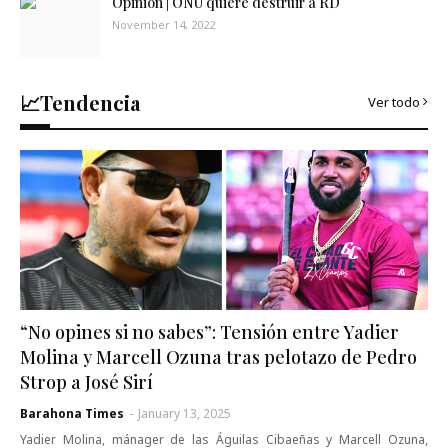
Opinión | ONU quiere destruir a RD
November 14, 2022
📈Tendencia
Ver todo
“No opines si no sabes”: Tensión entre Yadier
Molina y Marcell Ozuna tras pelotazo de Pedro
Strop a José Sirí
Barahona Times
-
January 13, 2025
Yadier Molina, mánager de las Águilas Cibaeñas y Marcell Ozuna,