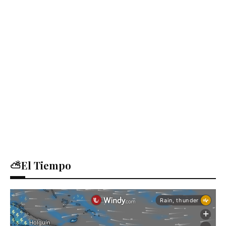
⛅El Tiempo