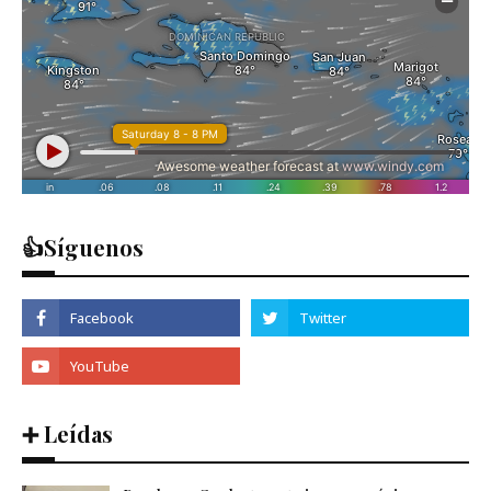
👍Síguenos
➕ Leídas